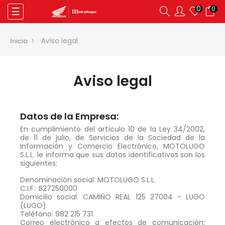
0
0
Navegación
☰
de
palanca
Aviso legal
Inicio
Aviso legal
Datos de la Empresa:
En cumplimiento del artículo 10 de la Ley 34/2002,
de 11 de julio, de Servicios de la Sociedad de la
Información y Comercio Electrónico, MOTOLUGO
S.L.L. le informa que sus datos identificativos son los
siguientes:
Denominación social: MOTOLUGO S.L.L.
C.I.F.: B27250000
Domicilio social: CAMIÑO REAL 125 27004 - LUGO
(LUGO)
Teléfono: 982 215 731
Correo electrónico a efectos de comunicación: