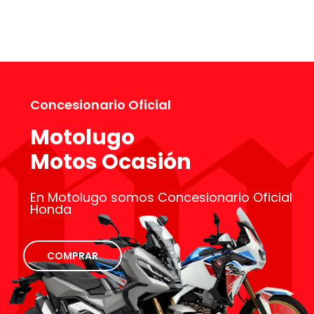
Concesionario Oficial
Motolugo
Motos Ocasión
En Motolugo somos Concesionario Oficial
Honda
COMPRAR