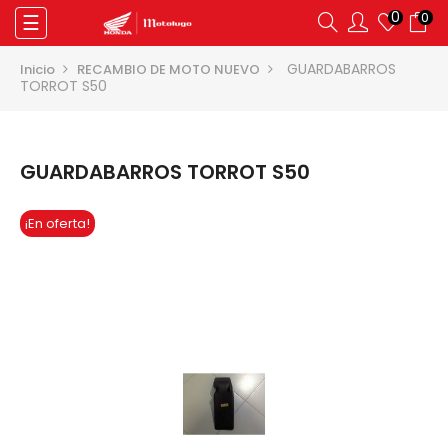
0
0
Navegación
☰
de
palanca
GUARDABARROS
Inicio
RECAMBIO DE MOTO NUEVO
TORROT S50
GUARDABARROS TORROT S50
¡En oferta!