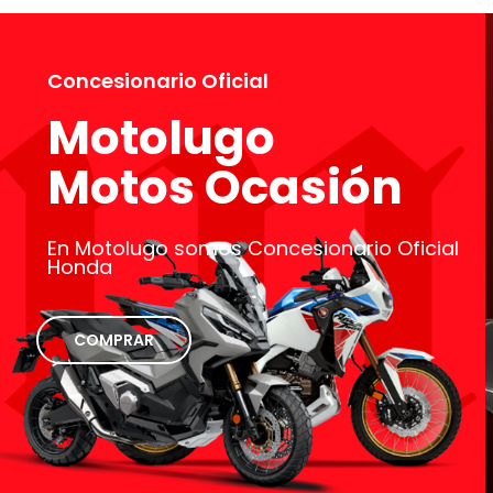
Concesionario Oficial
Motolugo
Motos Ocasión
En Motolugo somos Concesionario Oficial
Honda
COMPRAR