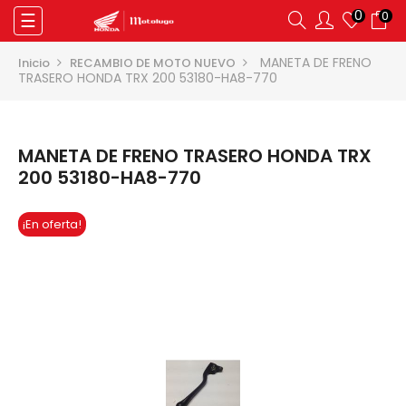
0
0
Navegación
☰
de
palanca
MANETA DE FRENO
Inicio
RECAMBIO DE MOTO NUEVO
TRASERO HONDA TRX 200 53180-HA8-770
MANETA DE FRENO TRASERO HONDA TRX
200 53180-HA8-770
¡En oferta!