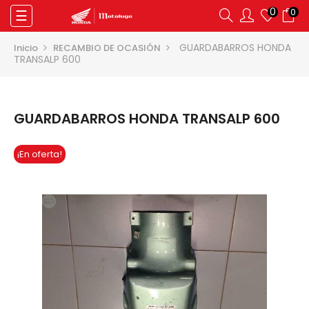
0
0
Navegación
☰
de
palanca
GUARDABARROS HONDA
Inicio
RECAMBIO DE OCASIÓN
TRANSALP 600
GUARDABARROS HONDA TRANSALP 600
¡En oferta!