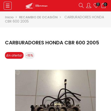
0
0
Navegación
☰
de
palanca
CARBURADORES HONDA
Inicio
RECAMBIO DE OCASIÓN
CBR 600 2005
CARBURADORES HONDA CBR 600 2005
¡En oferta!
-15%