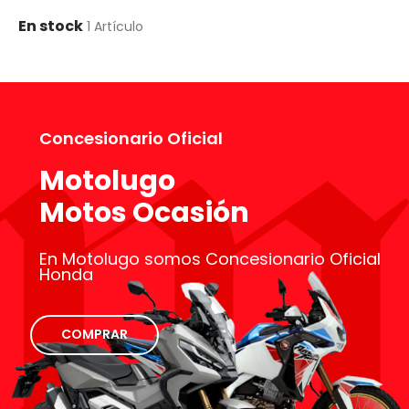
En stock
1 Artículo
Concesionario Oficial
Motolugo
Motos Ocasión
En Motolugo somos Concesionario Oficial
Honda
COMPRAR